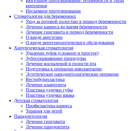
Бюгельное протезирование: особенности и типы
крепления
Несъемное протезирование
Стоматология для беременных
Уход за ротовой полостью в период беременности
Лечение кариеса во время беременности
Лечение гингивита в период беременности
О вреде анестезии
О вреде рентгенологического обследования
Хирургическая стоматология
Удаление зубов (сложное и простое)
Зубосохраняющие процедуры
Лечение воспалений в полости рта
Подготовка к операции имплантации
Эстетические пародонтологические операции
Вестибулопластика
Лечение альвеолита
Пластика уздечки губы
Пластика уздечки языка
Детская стоматология
Профилактика кариеса
Терапия для детей
Парадонтология
Лечение гингивита
Лечение пародонтита