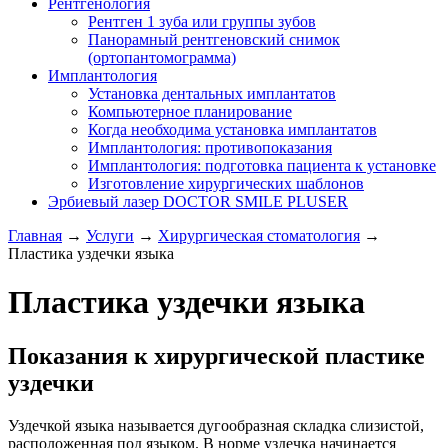
Рентгенология
Рентген 1 зуба или группы зубов
Панорамный рентгеновский снимок
(ортопантомограмма)
Имплантология
Установка дентальных имплантатов
Компьютерное планирование
Когда необходима установка имплантатов
Имплантология: противопоказания
Имплантология: подготовка пациента к установке
Изготовление хирургических шаблонов
Эрбиевый лазер DOCTOR SMILE PLUSER
Главная
→
Услуги
→
Хирургическая стоматология
→
Пластика уздечки языка
Пластика уздечки языка
Показания к хирургической пластике
уздечки
Уздечкой языка называется дугообразная складка слизистой,
расположенная под языком. В норме уздечка начинается