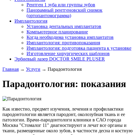
Рентген 1 зуба или группы зубов
Панорамный рентгеновский снимок
(ортопантомограмма)
Имплантология
Установка дентальных имплантатов
Компьютерное планирование
Когда необходима установка имплантатов
Имплантология: противопоказания
Имплантология: подготовка пациента к установке
Изготовление хирургических шаблонов
Эрбиевый лазер DOCTOR SMILE PLUSER
Главная
→
Услуги
→
Парадонтология
Парадонтология: показания
Как известно, предмет изучения, лечения и профилактики
пародонтологии является пародонт, околозубная ткань и ее
патологии. Врачи-пародонтологи клиники в САО города
Москва "Стомалог 11" диагностируют и лечат все органы и
ткани, размещенные около зубов, в частности десна и костную