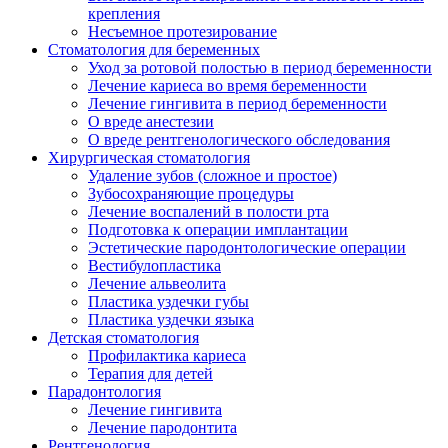
крепления
Несъемное протезирование
Стоматология для беременных
Уход за ротовой полостью в период беременности
Лечение кариеса во время беременности
Лечение гингивита в период беременности
О вреде анестезии
О вреде рентгенологического обследования
Хирургическая стоматология
Удаление зубов (сложное и простое)
Зубосохраняющие процедуры
Лечение воспалений в полости рта
Подготовка к операции имплантации
Эстетические пародонтологические операции
Вестибулопластика
Лечение альвеолита
Пластика уздечки губы
Пластика уздечки языка
Детская стоматология
Профилактика кариеса
Терапия для детей
Парадонтология
Лечение гингивита
Лечение пародонтита
Рентгенология