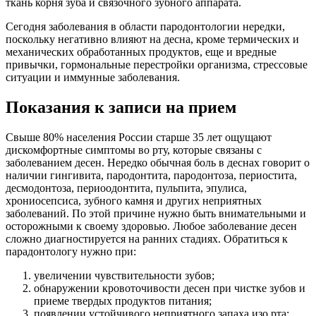
ткань корня зуба и связочного зубного аппарата.
Сегодня заболевания в области пародонтологии нередки,
поскольку негативно влияют на десна, кроме термических и
механических обработанных продуктов, еще и вредные
привычки, гормональные перестройки организма, стрессовые
ситуации и иммунные заболевания.
Показания к записи на прием
Свыше 80% населения России старше 35 лет ощущают
дискомфортные симптомы во рту, которые связаны с
заболеванием десен. Нередко обычная боль в деснах говорит о
наличии гингивита, пародонтита, пародонтоза, периостита,
десмодонтоза, периоодонтита, пульпита, эпулиса,
хрониосепсиса, зубного камня и других неприятных
заболеваний. По этой причине нужно быть внимательными и
осторожными к своему здоровью. Любое заболевание десен
сложно диагностируется на ранних стадиях. Обратиться к
парадонтологу нужно при:
увеличении чувствительности зубов;
обнаружении кровоточивости десен при чистке зубов и
приеме твердых продуктов питания;
появлении устойчивого неприятного запаха изо рта;